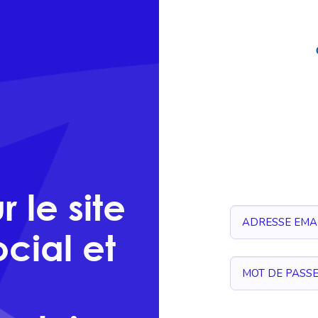
 le site
cial et