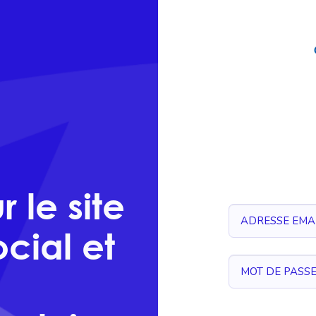
 le site
cial et